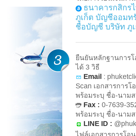
ธนาคารกสิกรไท
ภูเก็ต บัญชีออมทร
ชื่อบัญชี บริษัท ภ
ยืนยันหลักฐานการโ
ได้ 3 วิธี
Email
:
phuketcl
Scan เอกสารการโอ
พร้อมระบุ ชื่อ-นามส
Fax :
0-7639-352
พร้อมระบุ ชื่อ-นามส
LINE ID :
@phuke
ไฟล์เอกสารการโอนเง