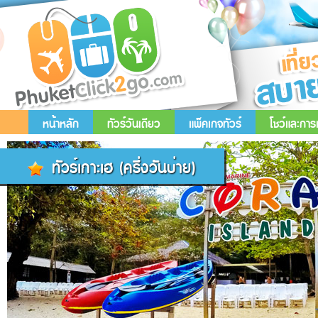
หน้าหลัก
ทัวร์วันเดียว
แพ็คเกจทัวร์
โชว์และกา
ทัวร์เกาะเฮ (ครึ่งวันบ่าย)