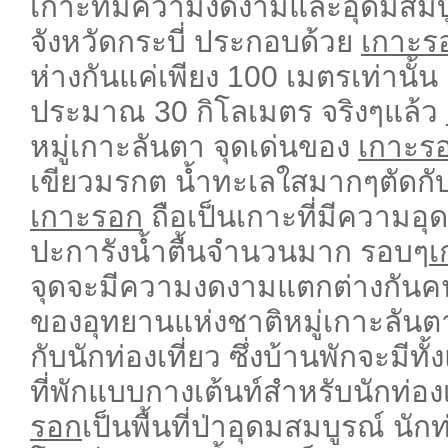
เกาะที่มีความงดงามและอุดมสม
จังหวัดกระบี่ ประกอบด้วย
เกาะร
ห่างกันแค่เพียง 100 เมตรเท่านั้น
ประมาณ 30 กิโลเมตร จริงๆแล้ว
หมู่เกาะลันตา จุดเด่นของ
เกาะร
เขียวมรกต น้ำทะเลใสมากๆตัดกั
เกาะรอก
ถือเป็นเกาะที่มีความอ
ปะการังน้ำตื้นจำนวนมาก รอบๆ
เ
จุดจะมีความงดงามแตกต่างกัน
ของอุทยานแห่งชาติหมู่เกาะลันต
กับนักท่องเที่ยว ซึ่งบ้านพักจะมีท
ที่พักแบบกางเต้นท์สำหรับนักท่อง
รอก
เป็นพื้นที่ป่าอุดมสมบูรณ์ นั