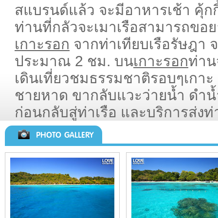
สแบรนด์แล้ว จะมีอาหารเช้า คุ้กก
ท่านที่กลัวจะเมาเรือสามารถขอย
เกาะรอก
จากท่าเทียบเรือรัษฎา จ
ประมาณ 2 ชม. บน
เกาะรอก
ท่าน
เดินเที่ยวชมธรรมชาติรอบๆเกาะ 
ชายหาด ขากลับแวะว่ายน้ำ ดำน้ำต
ก่อนกลับสู่ท่าเรือ และบริการส่งท
PHOTO GALLERY