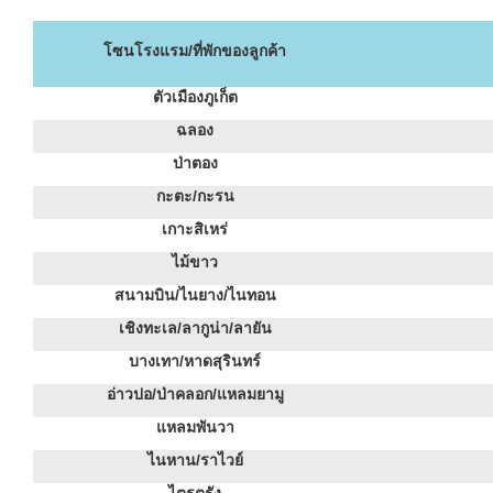
โซนโรงแรม/ที่พักของลูกค้า
ตัวเมืองภูเก็ต
ฉลอง
ป่าตอง
กะตะ/กะรน
เกาะสิเหร่
ไม้ขาว
สนามบิน/ไนยาง/ไนทอน
เชิงทะเล/ลากูน่า/ลายัน
บางเทา/หาดสุรินทร์
อ่าวปอ/ป่าคลอก/แหลมยามู
แหลมพันวา
ไนหาน/ราไวย์