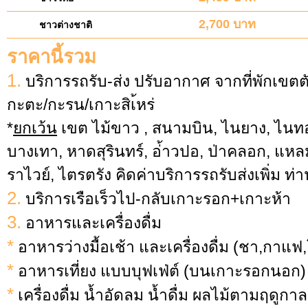
2,700 บาท
ชาวต่างชาติ
ราคานี้รวม
1.
บริการรถรับ-ส่ง ปรับอากาศ จากที่พักเขตตั
กะตะ/กะรน/เกาะสิเ้หร่
*
ยกเว้น
เขต ไม้ขาว , สนามบิน, ไนยาง, ไนทอน
บางเทา, หาดสุรินทร์, อ่้าวปอ, ป่าคลอก, แ
ราไวย์, ไตรตรัง คิดค่าบริการรถรับส่งเพิ่ม ท
2.
บริการเรือเร็วไป-กลับเกาะรอก+เกาะห้า
3.
อาหารและเครื่องดื่ม
*
อาหารว่างมื้อเช้า และเครื่องดื่ม (ชา,กาแฟ,โ
*
อาหารเที่ยง แบบบุฟเฟ่ต์ (บนเกาะรอกนอก)
*
เครื่องดื่ม น้ำอัดลม น้ำดื่ม ผลไม้ตามฤดูกาล