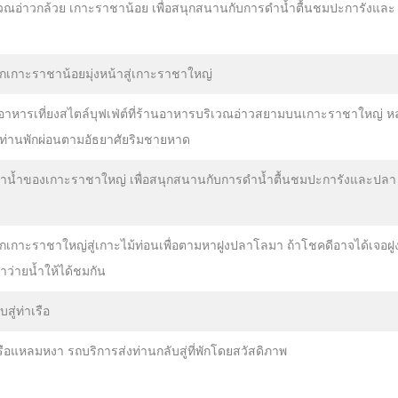
เวณอ่าวกล้วย เกาะราชาน้อย เพื่อสนุกสนานกับการดำน้ำตื้นชมปะการังและ
เกาะราชาน้อยมุ่งหน้าสู่เกาะราชาใหญ่
าหารเที่ยงสไตล์บุฟเฟ่ต์ที่ร้านอาหารบริเวณอ่าวสยามบนเกาะราชาใหญ่ หล
กท่านพักผ่อนตามอัธยาศัยริมชายหาด
ดดำน้ำของเกาะราชาใหญ่ เพื่อสนุกสนานกับการดำน้ำตื้นชมปะการังและปลา
เกาะราชาใหญ่สู่เกาะไม้ท่อนเพื่อตามหาฝูงปลาโลมา ถ้าโชคดีอาจได้เจอฝู
ว่ายน้ำให้ได้ชมกัน
สู่ท่าเรือ
รือแหลมหงา รถบริการส่งท่านกลับสู่ที่พักโดยสวัสดิภาพ