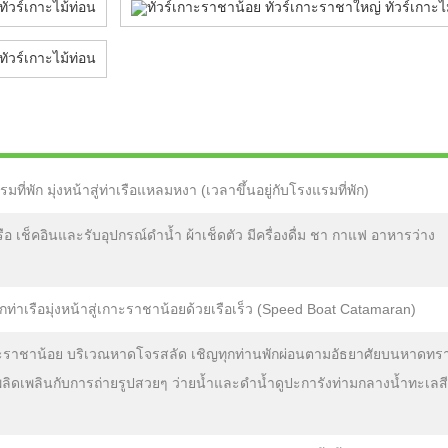
ที่พัก มุ่งหน้าสู่ท่าเรือแหลมหงา (เวลาขึ้นอยู่กับโรงแรมที่พัก)
รือ เช็คอินและรับอุปกรณ์ดำน้ำ ผ้าเช็ดตัว มีครื่องดื่ม ชา กาแฟ อาหารว่าง
ท่าเรือมุ่งหน้าสู่เกาะราชาน้อยด้วยเรือเร็ว (Speed Boat Catamaran)
าะราชาน้อย บริเวณหาดโจรสลัด เชิญทุกท่านพักผ่อนตามอัธยาศัยบนหาดทร
ลิดเพลินกับการถ่ายรูปสวยๆ ว่ายน้ำและดำน้ำดูปะการังท่ามกลางน้ำทะเลสี