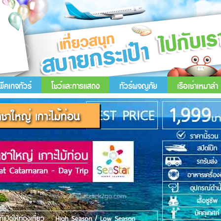
พ็คเกจทัวร์
โชว์และการแสดง
ทัวร์ผจญภัย
เรือเช่าเหมาลำ
าชาใหญ่ เกาะไม้ท่อน