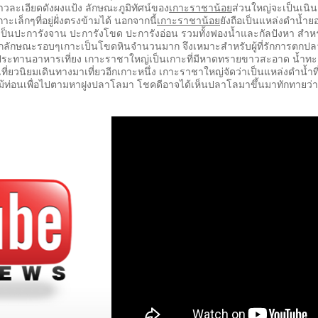
วละเอียดดังผงแป้ง ลักษณะภูมิทัศน์ของ
เกาะราชาน้อย
ส่วนใหญ่จะเป็นเนิ
เล็กๆที่อยู่ฝั่งตรงข้ามได้ นอกจากนี้
เกาะราชาน้อย
ยังถือเป็นแหล่งดำน้ำยอ
็นปะการังจาน ปะการังโขด ปะการังอ่อน รวมทั้งฟองน้ำและกัลปังหา สำหรั
องจากลักษณะรอบๆเกาะเป็นโขดหินจำนวนมาก จึงเหมาะสำหรับผู้ที่รักการตกปลา
ับประทานอาหารเที่ยง เกาะราชาใหญ่เป็นเกาะที่มีหาดทรายขาวสะอาด น้ำทะเลส
ที่ยวนิยมเดินทางมาเที่ยวอีกเกาะหนึ่ง เกาะราชาใหญ่จัดว่าเป็นแหล่งดำน้ำ
้ท่อนเพื่อไปตามหาฝูงปลาโลมา โชคดีอาจได้เห็นปลาโลมาขึ้นมาทักทายว่ายน้ำ