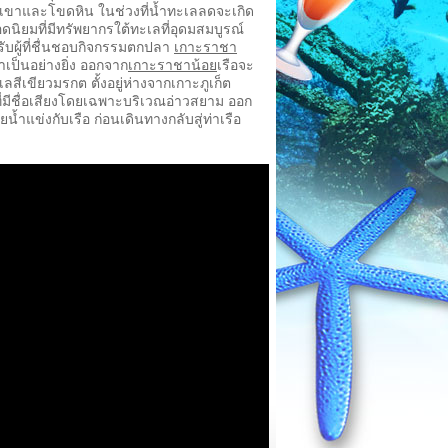
นเขาและโขดหิน ในช่วงที่น้ำทะเลลดจะเกิด
ดนิยมที่มีทรัพยากรใต้ทะเลที่อุดมสมบูรณ์
บผู้ที่ชื่นชอบกิจกรรมตกปลา
เกาะราชา
เป็นอย่างยิ่ง ออกจาก
เกาะราชาน้อย
เรือจะ
ีเขียวมรกต ตั้งอยู่ห่างจากเกาะภูเก็ต
ที่มีชื่อเสียงโดยเฉพาะบริเวณอ่าวสยาม ออก
แข่งกับเรือ ก่อนเดินทางกลับสู่ท่าเรือ