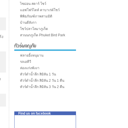
ไซม่อน สตาร์ โชว์
แอฟโฟร์ไดท์ คาบาเร่ต์โชว์
พิพิธภัณฑ์ภาพสามมิติ
บ้านตีลังกา
โชว์ปลาโลมาภูเก็ต
สวนนกภูเก็ต Phuket Bird Park
ัง
ทัวร์ผจญภัย
ฟลายอิ้งหนุมาน
รถเอทีวี
ล่องแก่งพังงา
ทัวร์ดำน้ำลึก สิมิลัน 1 วัน
ง
ทัวร์ดำน้ำลึก สิมิลัน 2 วัน 1 คืน
ทัวร์ดำน้ำลึก สิมิลัน 3 วัน 2 คืน
Find us on facebook